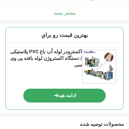
بیشتر ببینید
بهترين قيمت رو براي
اکسترودر لوله آب باغ PVC پلاستیکی
/ دستگاه اکستروژن لوله بافته پی وی
سی
ادامه هید
محصولات توصیه شده