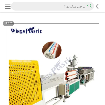
3
/
2