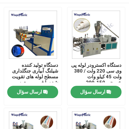
دستگاه اکسترودر لوله پی
دستگاه تولید کننده
وی سی 220 ولت / 380
شیلنگ آبیاری جنگلداری
ولت 45 کیلو وات
مسطح لوله های تقویت
خروجی 150-200
شده با فیبر پی وی سی
کیلوگرم در ساعت
اتوماتیک
صفحه اصلی
ارسال سؤال
ارسال سؤال
محصولات
درباره ما