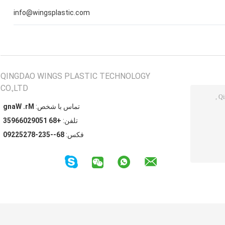
info@wingsplastic.com
QINGDAO WINGS PLASTIC TECHNOLOGY
CO.,LTD
تماس با شخص:
Mr. Wang
تلفن:
+86 15092066953
فکس:
86--532-87252290