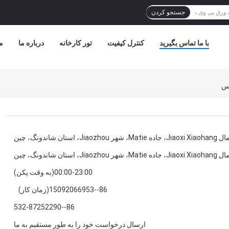
جستجو کردن
با ما تماس بگیرید
کنترل کیفیت
تور کارخانه
درباره ما
م
ه Matie، شهر Jiaozhou، استان شاندونگ، چین
ه Matie، شهر Jiaozhou، استان شاندونگ، چین
00:00-23:00(به وقت پکن)
86--15092066953(زمان کار)
86--532-87252290
ارسال درخواست خود را به طور مستقیم به ما